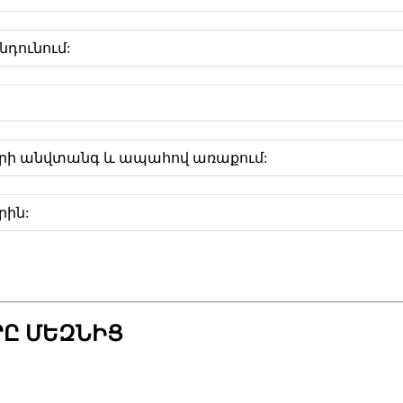
նդունում:
երի անվտանգ և ապահով առաքում:
րին:
ՐԸ ՄԵԶՆԻՑ