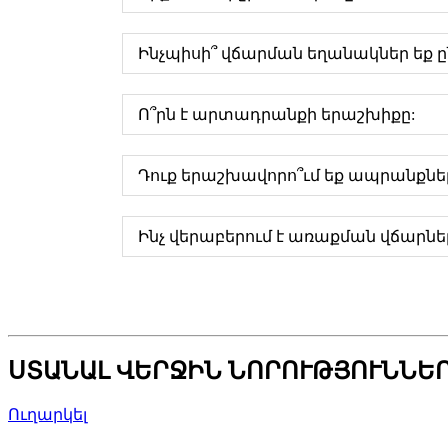
Ինչպիսի՞ վճարման եղանակներ եք ը
Ո՞րն է արտադրանքի երաշխիքը:
Դուք երաշխավորո՞ւմ եք ապրանքն
Ինչ վերաբերում է առաքման վճարնե
ՍՏԱՆԱԼ ՎԵՐՋԻՆ ՆՈՐՈՒԹՅՈՒՆՆԵ
Ուղարկել