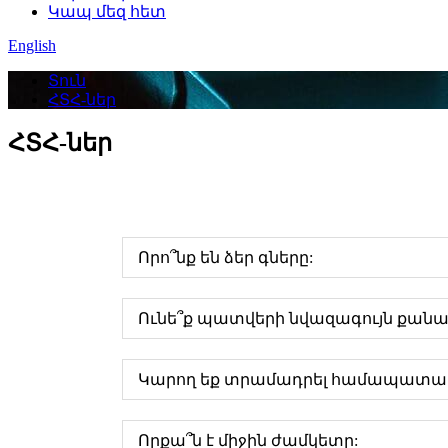
Կապ մեզ հետ
English
Տուն
ՀՏՀ-ներ
ՀՏՀ-ներ
Որո՞նք են ձեր գները:
Ունե՞ք պատվերի նվազագույն քանա
Կարող եք տրամադրել համապատ
Որքա՞ն է միջին ժամկետը: