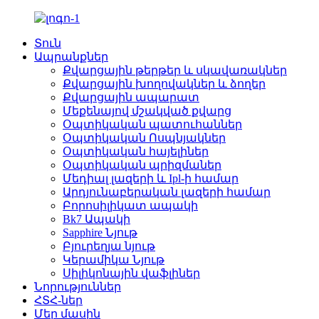
Տուն
Ապրանքներ
Քվարցային թերթեր և սկավառակներ
Քվարցային խողովակներ և ձողեր
Քվարցային ապարատ
Մեքենայով մշակված քվարց
Օպտիկական պատուհաններ
Օպտիկական Ոսպնյակներ
Օպտիկական հայելիներ
Օպտիկական պրիզմաներ
Մեդիալ լազերի և Ipl-ի համար
Արդյունաբերական լազերի համար
Բորոսիլիկատ ապակի
Bk7 Ապակի
Sapphire Նյութ
Բյուրեղյա նյութ
Կերամիկա Նյութ
Սիլիկոնային վաֆլիներ
Նորություններ
ՀՏՀ-ներ
Մեր մասին