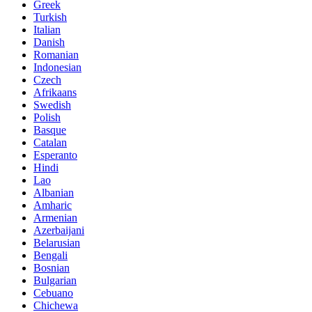
Greek
Turkish
Italian
Danish
Romanian
Indonesian
Czech
Afrikaans
Swedish
Polish
Basque
Catalan
Esperanto
Hindi
Lao
Albanian
Amharic
Armenian
Azerbaijani
Belarusian
Bengali
Bosnian
Bulgarian
Cebuano
Chichewa