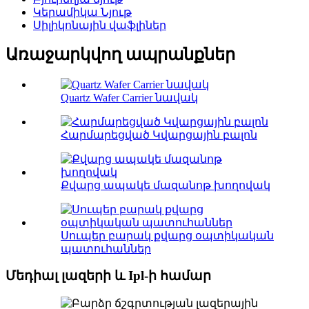
Կերամիկա Նյութ
Սիլիկոնային վաֆլիներ
Առաջարկվող ապրանքներ
Quartz Wafer Carrier նավակ
Հարմարեցված Կվարցային բալոն
Քվարց ապակե մազանոթ խողովակ
Սուպեր բարակ քվարց օպտիկական
պատուհաններ
Մեդիալ լազերի և Ipl-ի համար