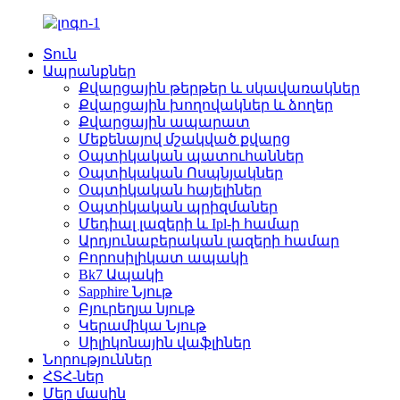
Տուն
Ապրանքներ
Քվարցային թերթեր և սկավառակներ
Քվարցային խողովակներ և ձողեր
Քվարցային ապարատ
Մեքենայով մշակված քվարց
Օպտիկական պատուհաններ
Օպտիկական Ոսպնյակներ
Օպտիկական հայելիներ
Օպտիկական պրիզմաներ
Մեդիալ լազերի և Ipl-ի համար
Արդյունաբերական լազերի համար
Բորոսիլիկատ ապակի
Bk7 Ապակի
Sapphire Նյութ
Բյուրեղյա նյութ
Կերամիկա Նյութ
Սիլիկոնային վաֆլիներ
Նորություններ
ՀՏՀ-ներ
Մեր մասին