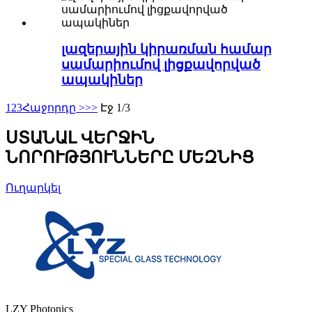
լազերային կիրառման համար
սամարիումով լիցքավորված
ապակիներ
1
2
3
Հաջորդը >
>>
Էջ 1/3
ՍՏԱՆԱԼ ՎԵՐՋԻՆ
ՆՈՐՈՒԹՅՈՒՆՆԵՐԸ ՄԵԶՆԻՑ
Ուղարկել
LZY Photonics